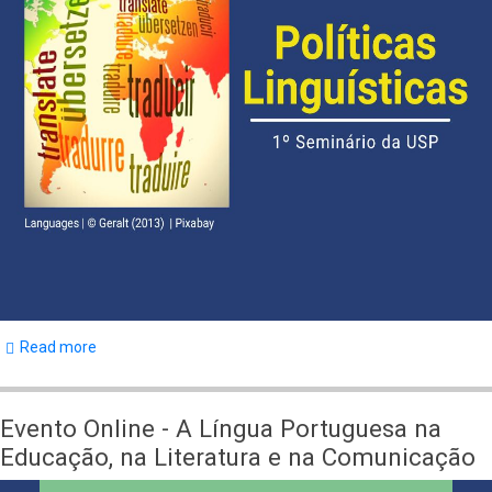
a
Sociedade
Read more
about
Evento
Presencial
Evento Online - A Língua Portuguesa na
-
Educação, na Literatura e na Comunicação
1º