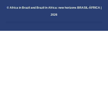
da
© Africa in Brazil and Brazil in Africa: new horizons BRASIL-ÁFRICA |
Literatura
2026
de
2021