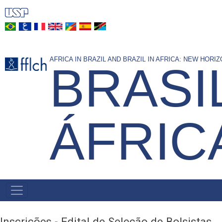
Skip
to
main
content
AFRICA IN BRAZIL AND BRAZIL IN AFRICA: NEW HOR
BRASI
ÁFRIC
NAVEGAÇÃO
PRINCIPAL
Inscrições - Edital de Seleção de Bolsistas