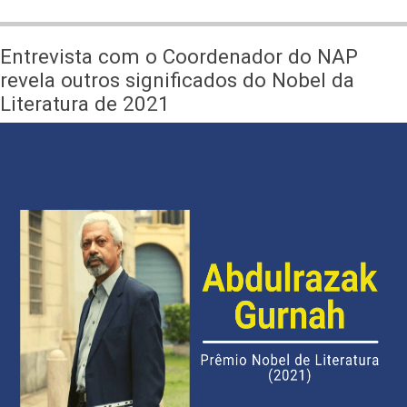
Evento
Online
Entrevista com o Coordenador do NAP
-
revela outros significados do Nobel da
A
Literatura de 2021
Língua
Portuguesa
na
Educação,
na
Literatura
e
na
Comunicação