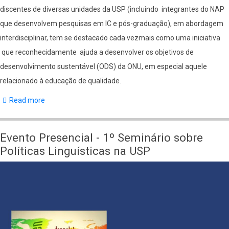
discentes de diversas unidades da USP (incluindo integrantes do NAP
que desenvolvem pesquisas em IC e pós-graduação), em abordagem
interdisciplinar, tem se destacado cada vezmais como uma iniciativa
que reconhecidamente ajuda a desenvolver os objetivos de
desenvolvimento sustentável (ODS) da ONU, em especial aquele
relacionado à educação de qualidade.
Read more
about
Programa
para
Evento Presencial - 1º Seminário sobre
Refugiados
Políticas Linguísticas na USP
Consolida
Pesquisas
e
Ações
para