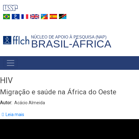
Pular
para
o
conteúdo
NÚCLEO DE APOIO À PESQUISA (NAP)
principal
BRASIL-ÁFRICA
NAVEGAÇÃO
PRINCIPAL
HIV
Migração e saúde na África do Oeste
Autor
Acácio Almeida
Leia mais
sobre
Migração
e