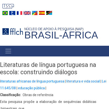
Pular
para
o
conteúdo
NÚCLEO DE APOIO À PESQUISA (NAP)
principal
BRASIL-ÁFRICA
NAVEGAÇÃO
PRINCIPAL
Literaturas de língua portuguesa na
escola: construindo diálogos
literaturas africanas de língua portuguesa
literatura e vida social
Lei
11.645/08
educação pública
Classificação
Obras de referência
Esta pesquisa propõe a elaboração de sequências didáticas
bimestrais que