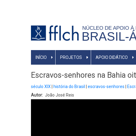
Pular
para
o
NÚCLEO DE APOIO À
conteúdo
BRASIL-
principal
NAVEGAÇÃO
INÍCIO
PROJETOS
APOIO DIDÁTICO
PRINCIPAL
Escravos-senhores na Bahia oi
século XIX
história do Brasil
escravos-senhores
Escr
Autor
João José Reis