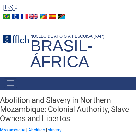
Pular
para
o
conteúdo
NÚCLEO DE APOIO À PESQUISA (NAP)
principal
BRASIL-
ÁFRICA
NAVEGAÇÃO
PRINCIPAL
Abolition and Slavery in Northern
Mozambique: Colonial Authority, Slave
Owners and Libertos
Mozambique
Abolition
slavery