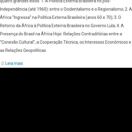
quatro grandes eixos: 1. A Política Externa Brasileira no pós-
Independência (até 1960): entre o Ocidentalismo e o Regionalismo; 2. A
África “Ingressa” na Política Externa Brasileira (anos 60 e 70); 3. O
Retorno da África à Política Externa Brasileira no Governo Lula; 4. A
Presença do Brasil na África Hoje: Relações Contraditórias entre a
“Conexão Cultural”, a Cooperação Técnica, os Interesses Econômicos e
as Relações Geopolíticas
Leia mais
sobre
As
várias
pontes
sobre
o
Atlântico
Sul:
relações