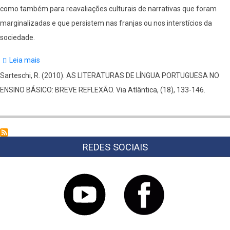
como também para reavaliações culturais de narrativas que foram
marginalizadas e que persistem nas franjas ou nos interstícios da
sociedade.
Leia mais
sobre
As
Sarteschi, R. (2010). AS LITERATURAS DE LÍNGUA PORTUGUESA NO
literaturas
ENSINO BÁSICO: BREVE REFLEXÃO. Via Atlântica, (18), 133-146.
de
língua
portuguesa
REDES SOCIAIS
no
ensino
básico:
breve
reflexão