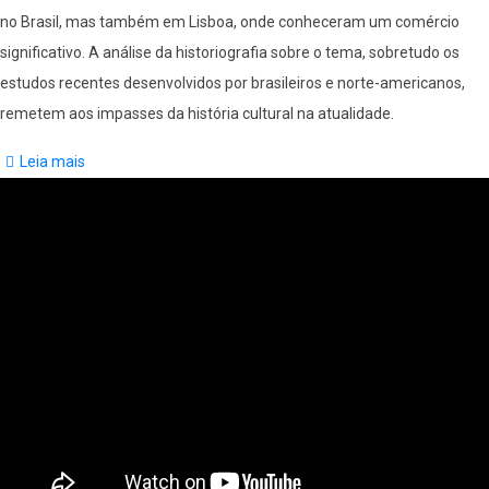
no Brasil, mas também em Lisboa, onde conheceram um comércio
significativo. A análise da historiografia sobre o tema, sobretudo os
estudos recentes desenvolvidos por brasileiros e norte-americanos,
remetem aos impasses da história cultural na atualidade.
Leia mais
sobre
Bolsas
de
Mandinga:
história
e
historiografia