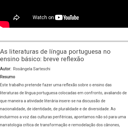
geopolíticas
e
econômicas
entre
o
Brasil
As literaturas de língua portuguesa no
e
ensino básico: breve reflexão
a
Autor
Rosângela Sarteschi
África
Resumo
(passado
Este trabalho pretende fazer uma reflexão sobre o ensino das
e
literaturas de língua portuguesa colocadas em confronto, avaliando de
presente)
que maneira a atividade literária insere-se na discussão de
nacionalidade, de identidade, de pluralidade e de diversidade. Ao
incluirmos a voz das culturas periféricas, apontamos não só para uma
narratologia crítica de transformação e remodelação dos cânones,