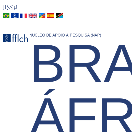
Pular
para
o
conteúdo
NÚCLEO DE APOIO À PESQUISA (NAP)
BRA
principal
ÁFR