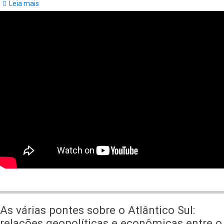
Leia mais
sobre
Memória,
história
e
narrativa
As várias pontes sobre o Atlântico Sul:
relações geopolíticas e econômicas entre o